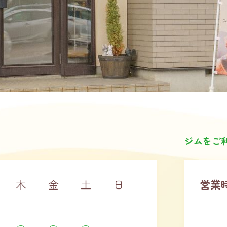
ジムをご
木
金
土
日
営業