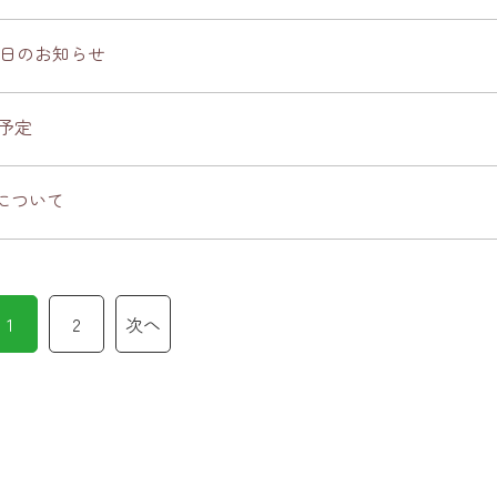
療日のお知らせ
療予定
について
1
2
次へ