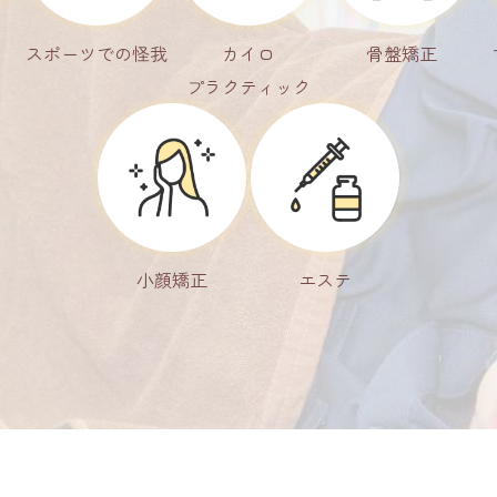
スポーツでの
怪我
カイロ
骨盤矯正
プラクティック
小顔矯正
エステ